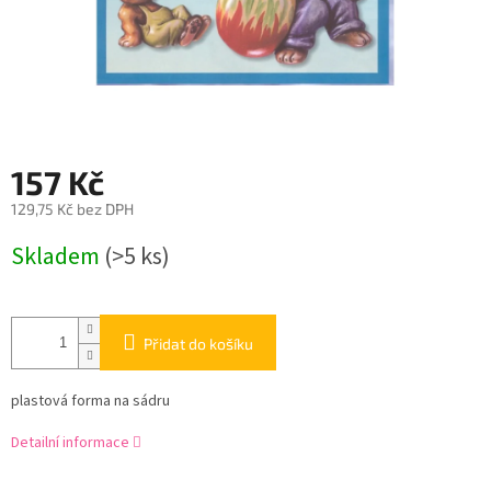
157 Kč
129,75 Kč bez DPH
Měrná
Skladem
(>5 ks)
cena:
Přidat do košíku
plastová forma na sádru
Detailní informace