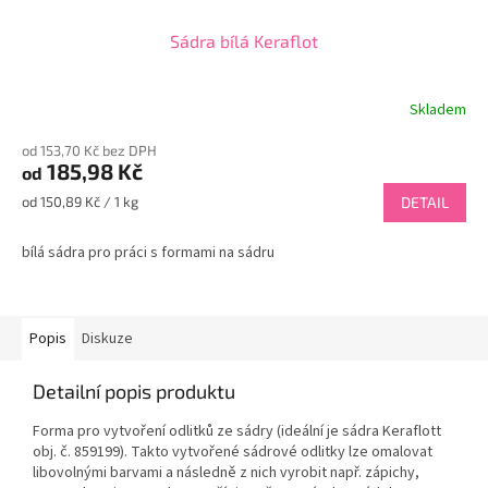
Sádra bílá Keraflot
Skladem
Průměrné
hodnocení
od 153,70 Kč bez DPH
produktu
185,98 Kč
od
je
4,0
Měrná
od 150,89 Kč / 1 kg
DETAIL
z
cena:
5
bílá sádra pro práci s formami na sádru
hvězdiček.
Popis
Diskuze
Detailní popis produktu
Forma pro vytvoření odlitků ze sádry (ideální je sádra Keraflott
obj. č. 859199). Takto vytvořené sádrové odlitky lze omalovat
libovolnými barvami a následně z nich vyrobit např. zápichy,