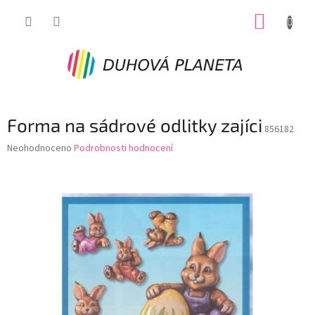
Přejít
NÁKUP
na
obsah
KOŠÍK
Forma na sádrové odlitky zajíci
856182
Průměrné
Neohodnoceno
Podrobnosti hodnocení
hodnocení
produktu
je
0,0
z
5
hvězdiček.