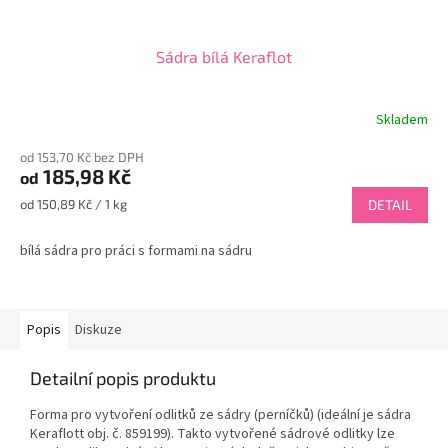
Sádra bílá Keraflot
Skladem
Průměrné
hodnocení
od 153,70 Kč bez DPH
produktu
185,98 Kč
od
je
4,0
Měrná
od 150,89 Kč / 1 kg
DETAIL
z
cena:
5
bílá sádra pro práci s formami na sádru
hvězdiček.
Popis
Diskuze
Detailní popis produktu
Forma pro vytvoření odlitků ze sádry (perníčků) (ideální je sádra
Keraflott obj. č. 859199). Takto vytvořené sádrové odlitky lze