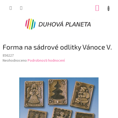
Přejít
NÁKUP
na
obsah
KOŠÍK
Forma na sádrové odlitky Vánoce V.
856227
Průměrné
Neohodnoceno
Podrobnosti hodnocení
hodnocení
produktu
je
0,0
z
5
hvězdiček.