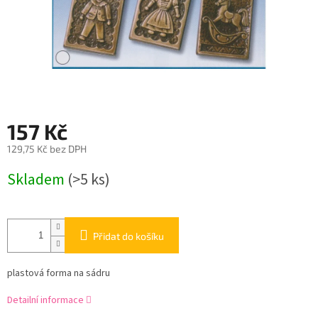
157 Kč
129,75 Kč bez DPH
Měrná
Skladem
(>5 ks)
cena:
Přidat do košíku
plastová forma na sádru
Detailní informace