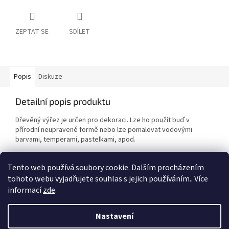
ZEPTAT SE
SDÍLET
Popis
Diskuze
Detailní popis produktu
Dřevěný výřez je určen pro dekoraci. Lze ho použít buď v
přírodní neupravené formě nebo lze pomalovat vodovými
barvami, temperami, pastelkami, apod.
Materiál topolová překližka 3 mm. Nevhodné pro děti do 3 let.
Tento web používá soubory cookie. Dalším procházením
tohoto webu vyjadřujete souhlas s jejich používáním.. Více
informací
zde
.
Z
á
Nastavení
Vytvořil Shoptet
p