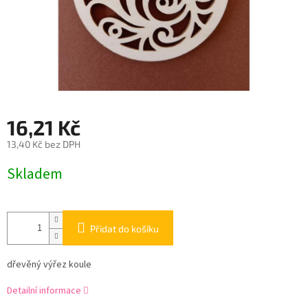
16,21 Kč
13,40 Kč bez DPH
Měrná
Skladem
cena:
Přidat do košíku
dřevěný výřez koule
Detailní informace