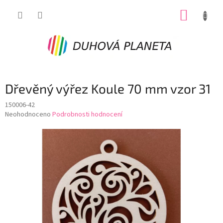
Přejít
NÁKUP
na
obsah
KOŠÍK
Dřevěný výřez Koule 70 mm vzor 31
150006-42
Průměrné
Neohodnoceno
Podrobnosti hodnocení
hodnocení
produktu
je
0,0
z
5
hvězdiček.