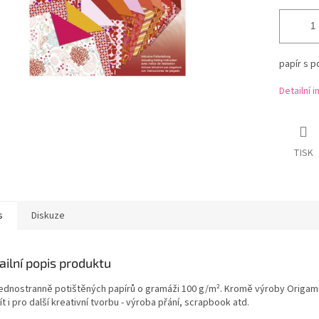
papír s 
Detailní 
TISK
s
Diskuze
ailní popis produktu
jednostranně potištěných papírů o gramáži 100 g/m
²
. Kromě výroby Origami
t i pro další kreativní tvorbu - výroba přání, scrapbook atd.