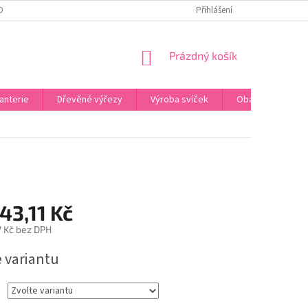
OBNÍCH ÚDAJŮ
ODSTOUPENÍ OD SMLOUVY
Přihlášení
UPLATNĚNÍ REKLAMACE
NÁKUPNÍ
Prázdný košík
KOŠÍK
anterie
Dřevěné výřezy
Výroba svíček
Obalový materiál
43,11 Kč
7 Kč
bez DPH
e variantu