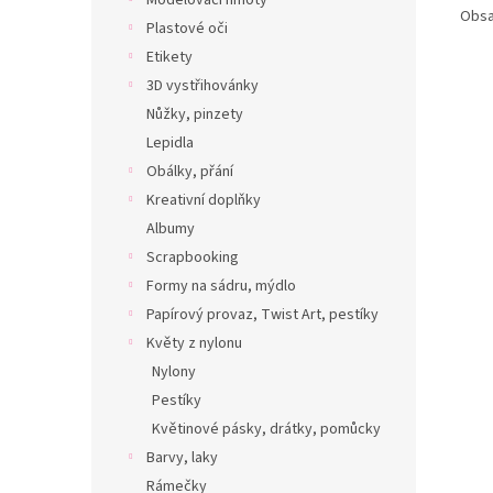
Modelovací hmoty
Obsa
Plastové oči
Etikety
3D vystřihovánky
Nůžky, pinzety
Lepidla
Obálky, přání
Kreativní doplňky
Albumy
Scrapbooking
Formy na sádru, mýdlo
Papírový provaz, Twist Art, pestíky
Květy z nylonu
Nylony
Pestíky
Květinové pásky, drátky, pomůcky
Barvy, laky
Rámečky