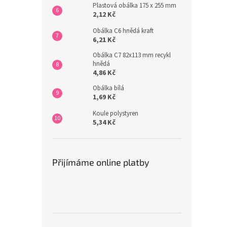
Plastová obálka 175 x 255 mm
2,12 Kč
Obálka C6 hnědá kraft
6,21 Kč
Obálka C7 82x113 mm recykl
hnědá
4,86 Kč
Obálka bílá
1,69 Kč
Koule polystyren
5,34 Kč
Přijímáme online platby