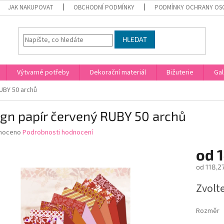
JAK NAKUPOVAT
OBCHODNÍ PODMÍNKY
PODMÍNKY OCHRANY OS
HLEDAT
Výtvarné potřeby
Dekorační materiál
Bižuterie
Gal
UBY 50 archů
gn papír červený RUBY 50 archů
né
noceno
Podrobnosti hodnocení
ní
od
1
u
od
118,2
Měrná
Zvolt
cena:
ek.
Rozměr