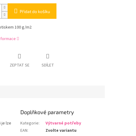
Přidat do košíku
potiskem 100 g/m2
informace
ZEPTAT SE
SDÍLET
Doplňkové parametry
 je lze
Kategorie
:
Výtvarné potřeby
EAN
:
Zvolte variantu