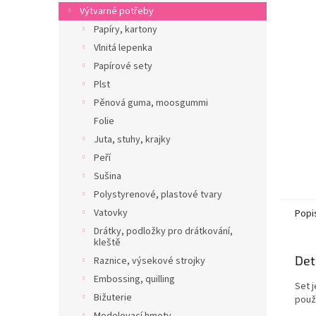
n
Výtvarné potřeby
e
Papíry, kartony
l
Vlnitá lepenka
Papírové sety
Plst
Pěnová guma, moosgummi
Folie
Juta, stuhy, krajky
Peří
Sušina
Polystyrenové, plastové tvary
Vatovky
Popi
Drátky, podložky pro drátkování,
kleště
Det
Raznice, výsekové strojky
Embossing, quilling
Set 
Bižuterie
použí