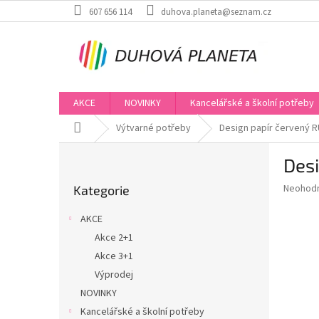
Přejít
607 656 114
duhova.planeta@seznam.cz
na
obsah
AKCE
NOVINKY
Kancelářské a školní potřeby
Domů
Výtvarné potřeby
Design papír červený R
P
Desi
o
Přeskočit
s
Průměr
Neohod
Kategorie
kategorie
t
hodnoce
r
produkt
AKCE
a
je
Akce 2+1
0,0
n
z
Akce 3+1
n
5
í
Výprodej
hvězdič
p
NOVINKY
a
Kancelářské a školní potřeby