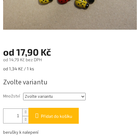
od
17,90 Kč
od
14,79 Kč
bez DPH
Měrná
od 1,34 Kč / 1 ks
cena:
Zvolte variantu
Množství
Přidat do košíku
berušky k nalepení