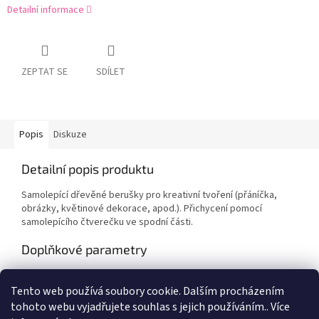
Detailní informace
ZEPTAT SE
SDÍLET
Popis
Diskuze
Detailní popis produktu
Samolepící dřevěné berušky pro kreativní tvoření (přáníčka,
obrázky, květinové dekorace, apod.). Přichycení pomocí
samolepícího čtverečku ve spodní části.
Doplňkové parametry
Kategorie
:
Výtvarné potřeby
Tento web používá soubory cookie. Dalším procházením
EAN
:
Zvolte variantu
tohoto webu vyjadřujete souhlas s jejich používáním.. Více