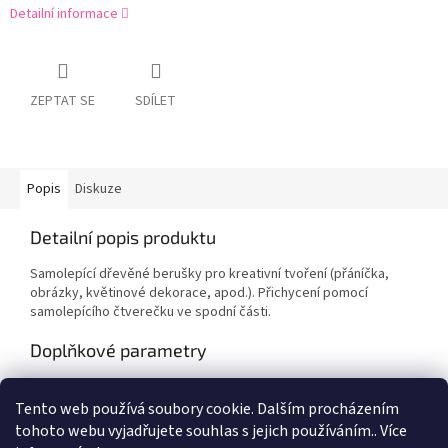
Detailní informace
ZEPTAT SE
SDÍLET
Popis
Diskuze
Detailní popis produktu
Samolepící dřevěné berušky pro kreativní tvoření (přáníčka,
obrázky, květinové dekorace, apod.). Přichycení pomocí
samolepícího čtverečku ve spodní části.
Doplňkové parametry
Kategorie
:
Výtvarné potřeby
Tento web používá soubory cookie. Dalším procházením
EAN
:
Zvolte variantu
tohoto webu vyjadřujete souhlas s jejich používáním.. Více