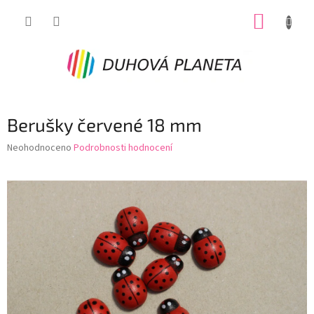
Přejít
NÁKUP
na
obsah
KOŠÍK
Berušky červené 18 mm
Průměrné
Neohodnoceno
Podrobnosti hodnocení
hodnocení
produktu
je
0,0
z
5
hvězdiček.