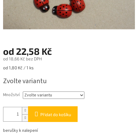
od
22,58 Kč
od
18,66 Kč
bez DPH
Měrná
od 1,80 Kč / 1 ks
cena:
Zvolte variantu
Množství
Přidat do košíku
berušky k nalepení