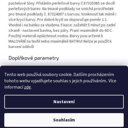
pastelové tóny. Přidáním perleťové barvy č.87325085 se docílí
perleťových barev. Na tmavé podklady se smíchá prostředek
pro tmavé podklady č. 87324007 s barvou. Vzniknout tak méně i
více krycí barvy. Pro dobré krytí se doporučuje poměr 1:1.
Vhodné i na batiku za studena. Fixace: zažehlit 5 minut po zadní
straně - nastavení bavlna, bez páry. Praní: maximálně do 60 C.
Použitý materiál opláchnout vodou. Barvy jsou určené k
MALOVÁNÍ na textil nebo maximálně BATIKU! Nelze je použít k
barvení oděvů!
Doplňkové parametry
Kategorie
:
Výtvarné potřeby
Tento web používá soubory cookie. Dalším procházením
EAN
:
5411711456423
tohoto webu vyjadřujete souhlas s jejich používáním.. Více
informací
zde
.
Z
á
Nastavení
Vytvořil Shoptet
p
a
t
Souhlasím
Copyright 2026
Duhová planeta
. Všechna práva vyhrazena.
í
VÍTEJTE NA NAŠEM NOVÉM ESHOPU