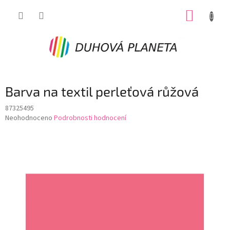
Přejít
NÁKUP
na
obsah
KOŠÍK
Barva na textil perleťová růžová
87325495
Průměrné
Neohodnoceno
Podrobnosti hodnocení
hodnocení
produktu
je
0,0
z
5
hvězdiček.