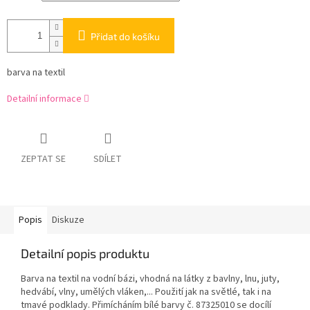
Přidat do košíku
barva na textil
Detailní informace
ZEPTAT SE
SDÍLET
Popis
Diskuze
Detailní popis produktu
Barva na textil na vodní bázi, vhodná na látky z bavlny, lnu, juty,
hedvábí, vlny, umělých vláken,... Použití jak na světlé, tak i na
tmavé podklady. Přimícháním bílé barvy č. 87325010 se docílí