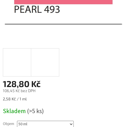
128,80 Kč
106,45 Kč bez DPH
Měrná
2,58 Kč / 1 ml
cena:
Skladem
(>5 ks)
Objem