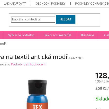
JAK NAKUPOVAT
OBCHODNÍ PODMÍNKY
PODMÍNKY OCHRANY OS
HLEDAT
Výtvarné potřeby
Dekorační materiál
Bižuterie
Gal
 modř
a na textil antická modř
87325203
né
noceno
Podrobnosti hodnocení
ní
128
u
106,45 K
Měrná
2,58 Kč /
cena:
ek.
Skla