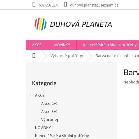
Přejít
607 656 114
duhova.planeta@seznam.cz
na
obsah
AKCE
NOVINKY
Kancelářské a školní potřeby
Domů
Výtvarné potřeby
Barva na textil antická
P
Barv
o
Přeskočit
s
Průměr
Neohod
Kategorie
kategorie
t
hodnoce
r
produkt
AKCE
a
je
Akce 2+1
0,0
n
z
Akce 3+1
n
5
í
Výprodej
hvězdič
p
NOVINKY
a
Kancelářské a školní potřeby