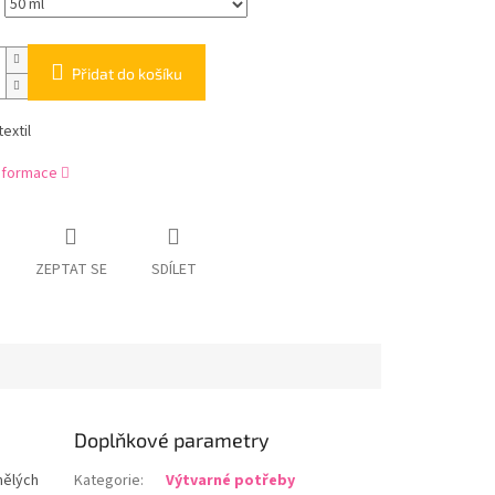
Přidat do košíku
extil
informace
ZEPTAT SE
SDÍLET
Doplňkové parametry
umělých
Kategorie
:
Výtvarné potřeby