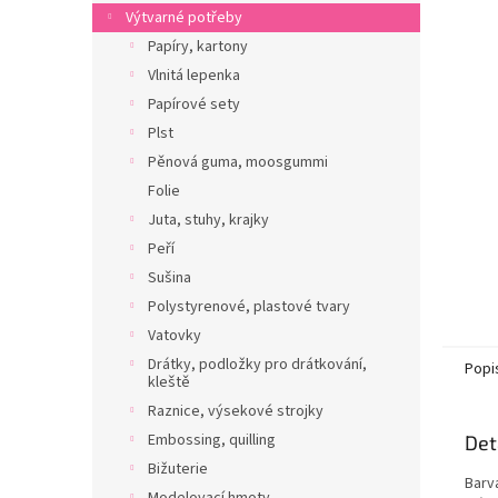
n
Výtvarné potřeby
e
Papíry, kartony
l
Vlnitá lepenka
Papírové sety
Plst
Pěnová guma, moosgummi
Folie
Juta, stuhy, krajky
Peří
Sušina
Polystyrenové, plastové tvary
Vatovky
Drátky, podložky pro drátkování,
Popi
kleště
Raznice, výsekové strojky
Embossing, quilling
Det
Bižuterie
Barva