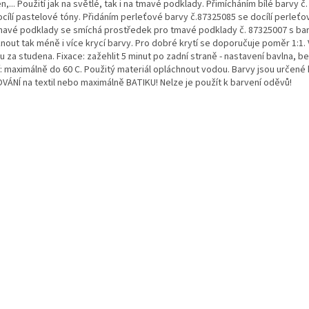
n,... Použití jak na světlé, tak i na tmavé podklady. Přimícháním bílé barvy č
ocílí pastelové tóny. Přidáním perleťové barvy č.87325085 se docílí perleťo
mavé podklady se smíchá prostředek pro tmavé podklady č. 87325007 s ba
nout tak méně i více krycí barvy. Pro dobré krytí se doporučuje poměr 1:1.
u za studena. Fixace: zažehlit 5 minut po zadní straně - nastavení bavlna, be
í: maximálně do 60 C. Použitý materiál opláchnout vodou. Barvy jsou určené 
VÁNÍ na textil nebo maximálně BATIKU! Nelze je použít k barvení oděvů!