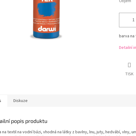
Objem
barva na t
Detailní 
TISK
s
Diskuze
ailní popis produktu
 na textil na vodní bázi, vhodná na látky z bavlny, lnu, juty, hedvábí, vlny, 