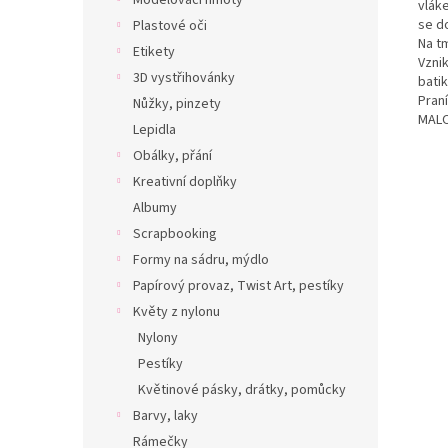
Modelovací hmoty
vláke
se d
Plastové oči
Na t
Etikety
Vznik
3D vystřihovánky
batik
Pran
Nůžky, pinzety
MALO
Lepidla
Obálky, přání
Kreativní doplňky
Albumy
Scrapbooking
Formy na sádru, mýdlo
Papírový provaz, Twist Art, pestíky
Květy z nylonu
Nylony
Pestíky
Květinové pásky, drátky, pomůcky
Barvy, laky
Rámečky