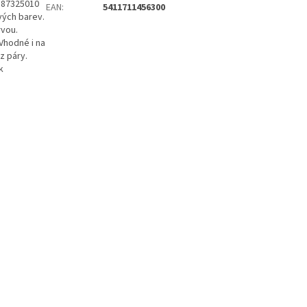
. 87325010
EAN
:
5411711456300
vých barev.
rvou.
 Vhodné i na
z páry.
k