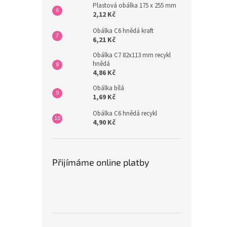
Plastová obálka 175 x 255 mm
2,12 Kč
Obálka C6 hnědá kraft
6,21 Kč
Obálka C7 82x113 mm recykl
hnědá
4,86 Kč
Obálka bílá
1,69 Kč
Obálka C6 hnědá recykl
4,90 Kč
Přijímáme online platby