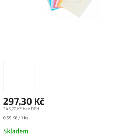
297,30 Kč
245,70 Kč bez DPH
Měrná
0,59 Kč / 1 ks
cena:
Skladem