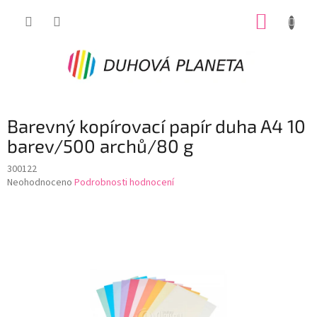
Přejít
NÁKUP
na
obsah
KOŠÍK
Barevný kopírovací papír duha A4 10
barev/500 archů/80 g
300122
Průměrné
Neohodnoceno
Podrobnosti hodnocení
hodnocení
produktu
je
0,0
z
5
hvězdiček.