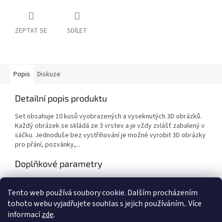
ZEPTAT SE
SDÍLET
Popis
Diskuze
Detailní popis produktu
Set obsahuje 10 kusů vyobrazených a vyseknutých 3D obrázků.
Každý obrázek se skládá ze 3 vrstev a je vždy zvlášť zabalený v
sáčku. Jednoduše bez vystřihování je možné vyrobit 3D obrázky
pro přání, pozvánky,...
Doplňkové parametry
Kategorie
:
Výtvarné potřeby
Tento web používá soubory cookie. Dalším procházením
EAN
:
8714324273263
tohoto webu vyjadřujete souhlas s jejich používáním.. Více
informací
zde
.