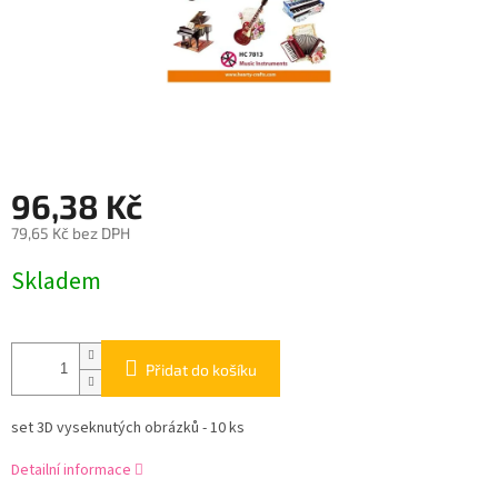
96,38 Kč
79,65 Kč bez DPH
Měrná
Skladem
cena:
Přidat do košíku
set 3D vyseknutých obrázků - 10 ks
Detailní informace