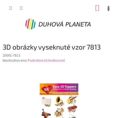
Přejít
NÁKUP
na
obsah
KOŠÍK
3D obrázky vyseknuté vzor 7813
20001-7813
Průměrné
Neohodnoceno
Podrobnosti hodnocení
hodnocení
produktu
je
0,0
z
5
hvězdiček.