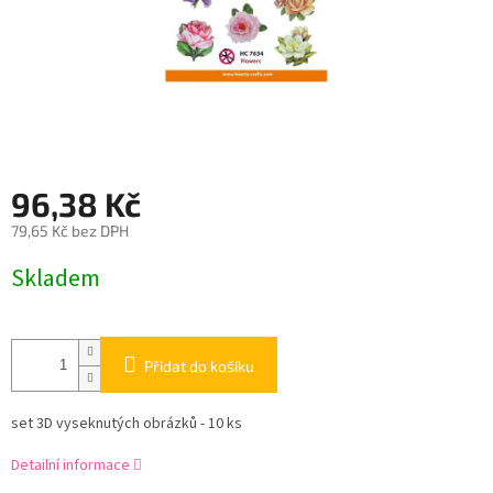
96,38 Kč
79,65 Kč bez DPH
Měrná
Skladem
cena:
Přidat do košíku
set 3D vyseknutých obrázků - 10 ks
Detailní informace