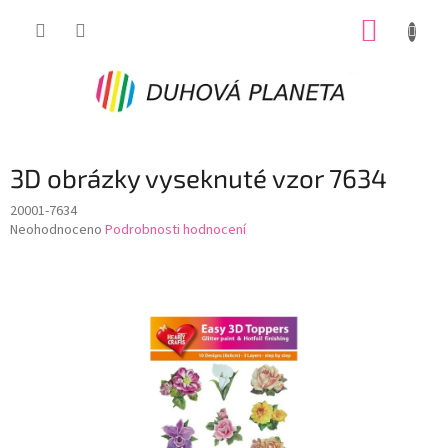
Přejít
NÁKUP
na
obsah
KOŠÍK
3D obrázky vyseknuté vzor 7634
20001-7634
Průměrné
Neohodnoceno
Podrobnosti hodnocení
hodnocení
produktu
je
0,0
z
5
hvězdiček.