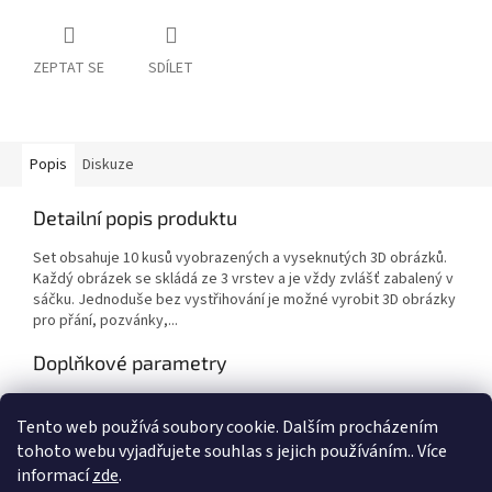
ZEPTAT SE
SDÍLET
Popis
Diskuze
Detailní popis produktu
Set obsahuje 10 kusů vyobrazených a vyseknutých 3D obrázků.
Každý obrázek se skládá ze 3 vrstev a je vždy zvlášť zabalený v
sáčku. Jednoduše bez vystřihování je možné vyrobit 3D obrázky
pro přání, pozvánky,...
Doplňkové parametry
Kategorie
:
Výtvarné potřeby
Tento web používá soubory cookie. Dalším procházením
EAN
:
8714324271337
tohoto webu vyjadřujete souhlas s jejich používáním.. Více
informací
zde
.